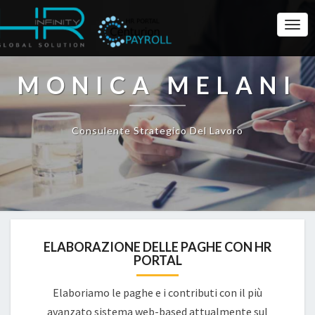
Togg
Navi
MONICA MELANI
Consulente Strategico Del Lavoro
ELABORAZIONE DELLE PAGHE CON HR
PORTAL
Elaboriamo le paghe e i contributi con il più
avanzato sistema web-based attualmente sul