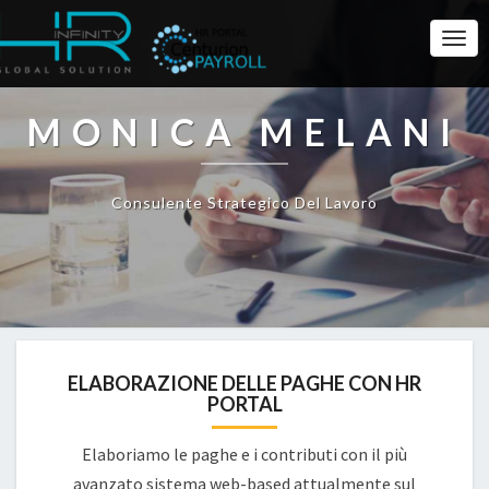
Togg
Navi
MONICA MELANI
Consulente Strategico Del Lavoro
ELABORAZIONE DELLE PAGHE CON HR
PORTAL
Elaboriamo le paghe e i contributi con il più
avanzato sistema web-based attualmente sul