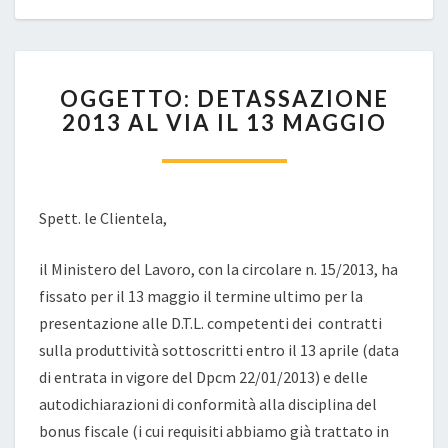
OGGETTO:
OGGETTO: DETASSAZIONE
DETASSAZIONE
2013 AL VIA IL 13 MAGGIO
2013
AL
VIA
IL
13
Spett. le Clientela,
MAGGIO
il Ministero del Lavoro, con la circolare n. 15/2013, ha
fissato per il 13 maggio il termine ultimo per la
presentazione alle D.T.L. competenti dei contratti
sulla produttività sottoscritti entro il 13 aprile (data
di entrata in vigore del Dpcm 22/01/2013) e delle
autodichiarazioni di conformità alla disciplina del
bonus fiscale (i cui requisiti abbiamo già trattato in