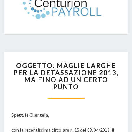
OGGETTO:
OGGETTO: MAGLIE LARGHE
MAGLIE
PER LA DETASSAZIONE 2013,
LARGHE
MA FINO AD UN CERTO
PER
LA
PUNTO
DETASSAZIONE
2013,
MA
FINO
Spett. le Clientela,
AD
UN
con la recentissima circolare n. 15 del 03/04/2013, il
CERTO