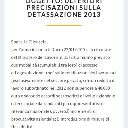
OGGETTO: ULTERIORI
ULTERIORI
PRECISAZIONI SULLA
PRECISAZIONI
DETASSAZIONE 2013
SULLA
DETASSAZIONE
2013
Spett. le Clientela,
per l’anno in corso il Dpcm 22/01/2013 e la circolare
del Ministero del Lavoro n. 15/2013 hanno previsto
due modalità (cumulabili tra loro) di accesso
all’agevolazione Irpef sulle retribuzioni dei lavoratori
(esclusivamente del settore privato, con un reddito di
lavoro subordinato nel 2012 non superiore a 40.000
euro e secondo accordi sottoscritti a livello aziendale
o territoriale dai sindacati più rappresentativi di
rilevanza nazionale), ovvero: incrementi di
produttività aziendale;  introduzione di misure di
flessibilità.