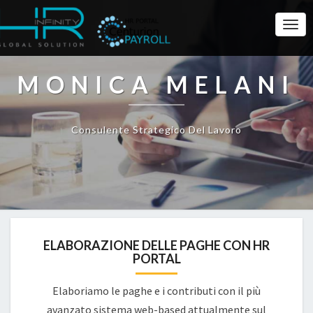
Togg
Navi
MONICA MELANI
Consulente Strategico Del Lavoro
ELABORAZIONE DELLE PAGHE CON HR
PORTAL
Elaboriamo le paghe e i contributi con il più
avanzato sistema web-based attualmente sul