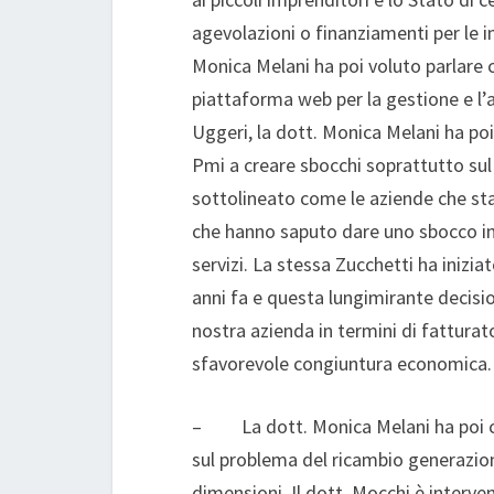
agevolazioni o finanziamenti per le i
Monica Melani ha poi voluto parlare co
piattaforma web per la gestione e l’
Uggeri, la dott. Monica Melani ha poi
Pmi a creare sbocchi soprattutto sul
sottolineato come le aziende che sta
che hanno saputo dare uno sbocco int
servizi. La stessa Zucchetti ha inizia
anni fa e questa lungimirante decisio
nostra azienda in termini di fatturat
sfavorevole congiuntura economica.
– La dott. Monica Melani ha poi chi
sul problema del ricambio generazion
dimensioni. Il dott. Mocchi è interve