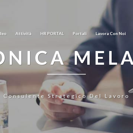
deo
Attività
HR PORTAL
Portali
Lavora Con Noi
NICA MEL
Consulente Strategico Del Lavoro