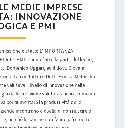
E MEDIE IMPRESE
PICCOLE
MEDIE
TA: INNOVAZIONE
IMPRESE
GICA E PMI
TERZA
PUNTATA:
INNOVAZIONE
TECNOLOGICA
rasmissione è stato: L’IMPORTANZA
E
 LE PMI. Hanno fatto la parte del leone,
PMI
ott. Domenico Uggeri, ed il dott. Giovanni
group. La conduttrice Dott. Monica Melani ha
 valutava il livello di innovazione nelle
logia dalle pmi viene valutata ancora come un
va per aumentare la produttività delle
aziende incontrano è quella di non riuscire a
arie, perché le banche non fanno più credito
certo non favorisce le imprese con