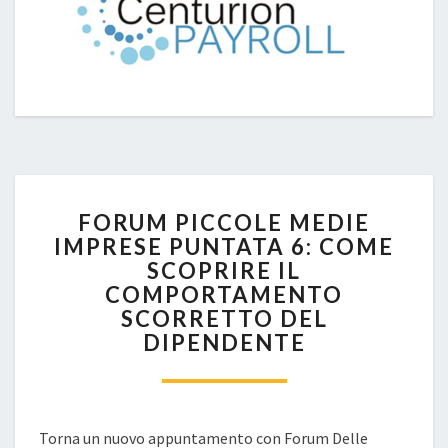
FORUM
FORUM PICCOLE MEDIE
PICCOLE
IMPRESE PUNTATA 6: COME
MEDIE
SCOPRIRE IL
IMPRESE
PUNTATA
COMPORTAMENTO
6:
SCORRETTO DEL
COME
DIPENDENTE
SCOPRIRE
IL
COMPORTAMENTO
SCORRETTO
Torna un nuovo appuntamento con Forum Delle
DEL