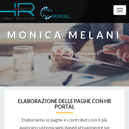
Togg
Navi
MONICA MELANI
Consulente Strategico Del Lavoro
ELABORAZIONE DELLE PAGHE CON HR
PORTAL
Elaboriamo le paghe e i contributi con il più
avanzato sistema web-based attualmente sul