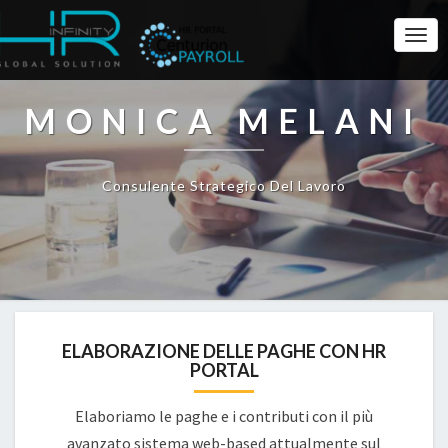
Togg
Navi
MONICA MELANI
Consulente Strategico Del Lavoro
ELABORAZIONE DELLE PAGHE CON HR
PORTAL
Elaboriamo le paghe e i contributi con il più
avanzato sistema web-based attualmente sul