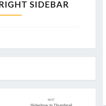
RIGHT SIDEBAR
WITH
RIGHT
SIDEBAR
NEXT
Slideshow In Thumbnail