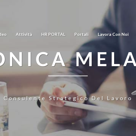
deo
Attività
HR PORTAL
Portali
Lavora Con Noi
NICA MEL
Consulente Strategico Del Lavoro