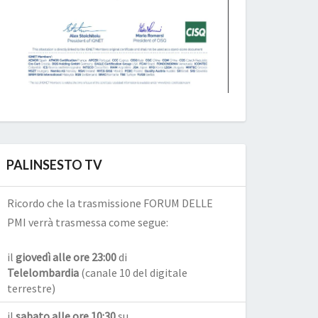
PALINSESTO TV
Ricordo che la trasmissione FORUM DELLE
PMI verrà trasmessa come segue:
il
giovedì alle ore 23:00
di
Telelombardia
(canale 10 del digitale
terrestre)
il
sabato alle ore 10:30
su