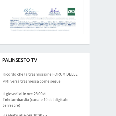
PALINSESTO TV
Ricordo che la trasmissione FORUM DELLE
PMI verrà trasmessa come segue:
il
giovedì alle ore 23:00
di
Telelombardia
(canale 10 del digitale
terrestre)
il
sabato alle ore 10:30
su