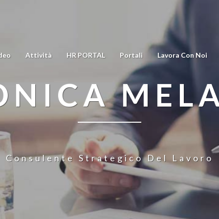
deo
Attività
HR PORTAL
Portali
Lavora Con Noi
NICA MEL
Consulente Strategico Del Lavoro