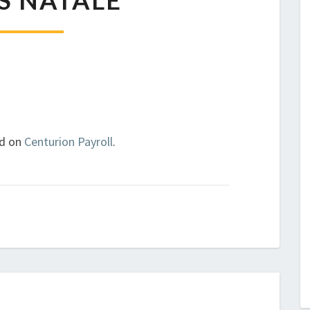
S NATALE
ed on
Centurion Payroll
.