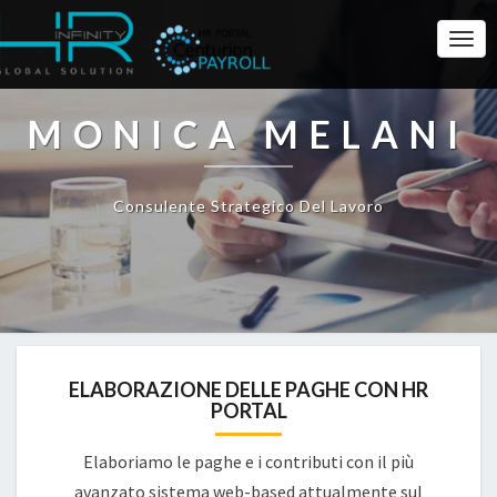
Togg
Navi
MONICA MELANI
Consulente Strategico Del Lavoro
ELABORAZIONE DELLE PAGHE CON HR
PORTAL
Elaboriamo le paghe e i contributi con il più
avanzato sistema web-based attualmente sul