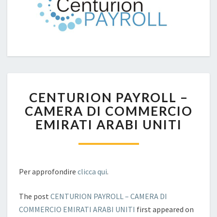
CENTURION
CENTURION PAYROLL –
PAYROLL
–
CAMERA DI COMMERCIO
CAMERA
EMIRATI ARABI UNITI
DI
COMMERCIO
EMIRATI
ARABI
UNITI
Per approfondire
clicca qui
.
The post
CENTURION PAYROLL – CAMERA DI
COMMERCIO EMIRATI ARABI UNITI
first appeared on