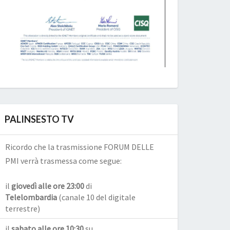
PALINSESTO TV
Ricordo che la trasmissione FORUM DELLE
PMI verrà trasmessa come segue:
il
giovedì alle ore 23:00
di
Telelombardia
(canale 10 del digitale
terrestre)
il
sabato alle ore 10:30
su