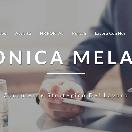
deo
Attività
HR PORTAL
Portali
Lavora Con Noi
NICA MEL
Consulente Strategico Del Lavoro