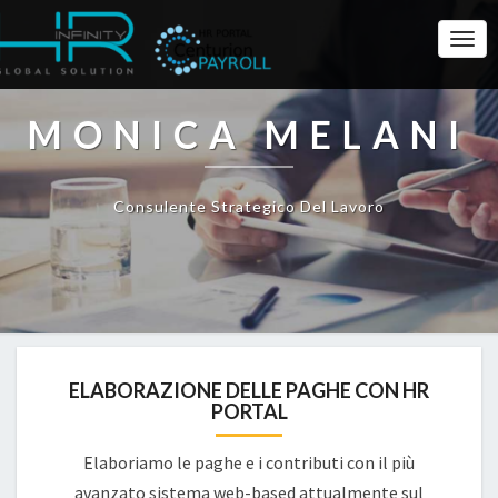
Togg
Navi
MONICA MELANI
Consulente Strategico Del Lavoro
ELABORAZIONE DELLE PAGHE CON HR
PORTAL
Elaboriamo le paghe e i contributi con il più
avanzato sistema web-based attualmente sul