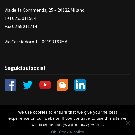
Via della Commenda, 25 – 20122 Milano
Tel 0255011504
Fax 02 55011714
Via Cassiodoro 1 – 00193 ROMA
Seguici sui social
We use cookies to ensure that we give you the best
experience on our website. If you continue to use this site we
will assume that you are happy with it.
© 2026 Monica Melani | Powered by
Outstandingthemes
|
Ok
Cookie policy
Cookie
|
Privacy