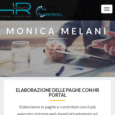
Togg
Navi
MONICA MELANI
Consulente Strategico Del Lavoro
ELABORAZIONE DELLE PAGHE CON HR
PORTAL
Elaboriamo le paghe e i contributi con il più
avanzato sistema web-based attualmente sul