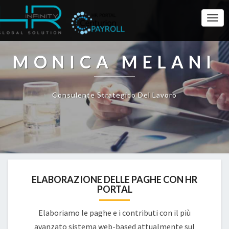
Togg
Navi
MONICA MELANI
Consulente Strategico Del Lavoro
ELABORAZIONE DELLE PAGHE CON HR
PORTAL
Elaboriamo le paghe e i contributi con il più
avanzato sistema web-based attualmente sul