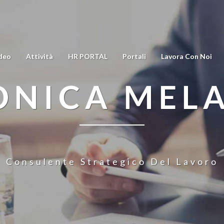
deo
Attività
HR PORTAL
Portali
Lavora Con Noi
NICA MEL
Consulente Strategico Del Lavoro