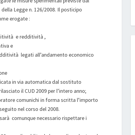
ate le misure sperimentali previste dal
 della Legge n. 126/2008. Il posticipo
omme erogate :
tività e redditività ,
tiva e
redditività legati all’andamento economico
ione
icata in via automatica dal sostituto
ilasciato il CUD 2009 per l’intero anno;
oratore comunichi in forma scritta l’importo
seguito nel corso del 2008.
a sarà comunque necessario rispettare i