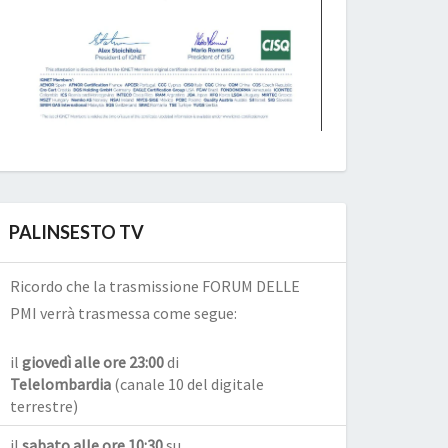
PALINSESTO TV
Ricordo che la trasmissione FORUM DELLE
PMI verrà trasmessa come segue:
il
giovedì alle ore 23:00
di
Telelombardia
(canale 10 del digitale
terrestre)
il
sabato alle ore 10:30
su