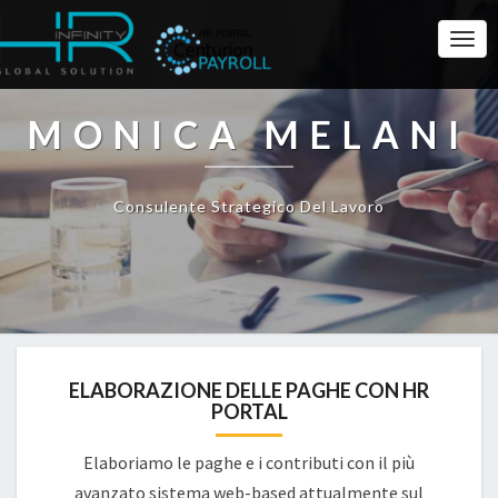
Togg
Navi
MONICA MELANI
Consulente Strategico Del Lavoro
ELABORAZIONE DELLE PAGHE CON HR
PORTAL
Elaboriamo le paghe e i contributi con il più
avanzato sistema web-based attualmente sul