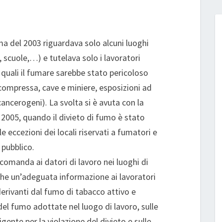
ma del 2003 riguardava solo alcuni luoghi
, scuole,…) e tutelava solo i lavoratori
le quali il fumare sarebbe stato pericoloso
 compressa, cave e miniere, esposizioni ad
 cancerogeni). La svolta si è avuta con la
l 2005, quando il divieto di fumo è stato
ole eccezioni dei locali riservati a fumatori e
l pubblico.
comanda ai datori di lavoro nei luoghi di
anche un’adeguata informazione ai lavoratori
 derivanti dal fumo di tabacco attivo e
del fumo adottate nel luogo di lavoro, sulle
gente per la violazione del divieto e sulle