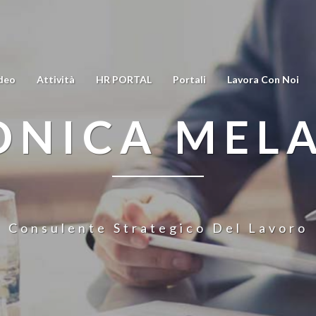
deo
Attività
HR PORTAL
Portali
Lavora Con Noi
NICA MEL
Consulente Strategico Del Lavoro