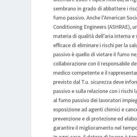
sembrano in grado di abbattere i risch
fumo passivo. Anche l’American Socie
Conditioning Engineers (ASHRAE), un
materia di qualità dell’aria interna e
efficace di eliminare i rischi per la s
passivo è quello di vietare il fumo neg
collaborazione con il responsabile del
medico competente e il rappresentan
previsto dal T.u. sicurezza deve info
passivo e sulla relazione con i rischi 
al fumo passivo dei lavoratori impieg
esposizione ad agenti chimici e canc
prevenzione e di protezione ed elabo
garantire il miglioramento nel tempo d
In ogni caso, il datore di lavoro è ten