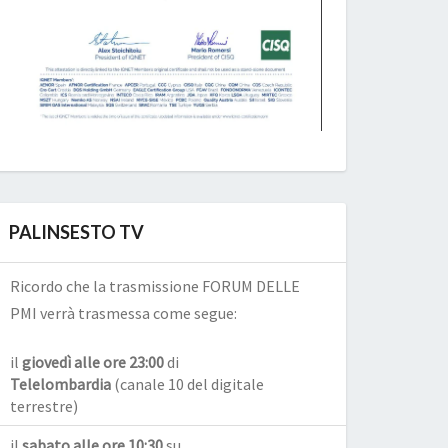
PALINSESTO TV
Ricordo che la trasmissione FORUM DELLE
PMI verrà trasmessa come segue:
il
giovedì alle ore 23:00
di
Telelombardia
(canale 10 del digitale
terrestre)
il
sabato alle ore 10:30
su