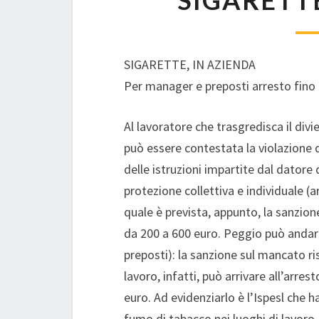
SIGARETTE
SIGARETTE, IN AZIENDA
Per manager e preposti arresto fino
Al lavoratore che trasgredisca il divi
può essere contestata la violazione 
delle istruzioni impartite dal datore d
protezione collettiva e individuale (ar
quale è prevista, appunto, la sanzio
da 200 a 600 euro. Peggio può andare 
preposti): la sanzione sul mancato ri
lavoro, infatti, può arrivare all’arre
euro. Ad evidenziarlo è l’Ispesl che 
fumo di tabacco nei luoghi di lavoro.