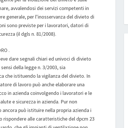
are, avvalendosi dei servizi competenti in
ere generale, per l’inosservanza del divieto di
oni sono previste per i lavoratori, datori di
curezza (il dgls n. 81/2008).
RO .
deve dare segnali chiari ed univoci di divieto
i sensi della legge n. 3/2003, sia
 che istituendo la vigilanza del divieto. In
datore di lavoro può anche elaborare una
cco in azienda coinvolgendo i lavoratori e le
salute e sicurezza in azienda. Pur non
 ancora può istituire nella propria azienda i
no rispondere alle caratteristiche del dpcm 23
guardo, che gli impianti di ventilazione non