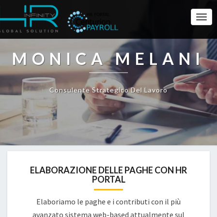
Togg
Navi
MONICA MELANI
Consulente Strategico Del Lavoro
ELABORAZIONE DELLE PAGHE CON HR
PORTAL
Elaboriamo le paghe e i contributi con il più
avanzato sistema web-based attualmente sul