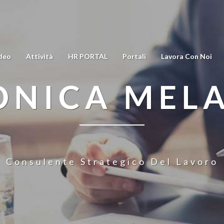
deo
Attività
HR PORTAL
Portali
Lavora Con Noi
NICA MEL
Consulente Strategico Del Lavoro