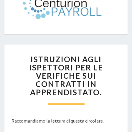
ISTRUZIONI
ISTRUZIONI AGLI
AGLI
ISPETTORI
ISPETTORI PER LE
PER
VERIFICHE SUI
LE
CONTRATTI IN
VERIFICHE
APPRENDISTATO.
SUI
CONTRATTI
IN
APPRENDISTATO.
Raccomandiamo la lettura di questa circolare.