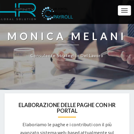
Togg
Navi
MONICA MELANI
Consulente Strategico Del Lavoro
ELABORAZIONE DELLE PAGHE CON HR
PORTAL
Elaboriamo le paghe e i contributi con il più
avanzato sistema web-based attualmente sul