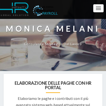
Togg
Navi
MONICA MELANI
Consulente Strategico Del Lavoro
ELABORAZIONE DELLE PAGHE CON HR
PORTAL
Elaboriamo le paghe e i contributi con il più
avanzato sistema web-based attualmente sul