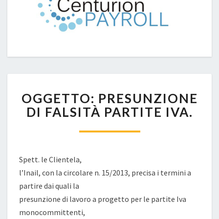
OGGETTO:
OGGETTO: PRESUNZIONE
PRESUNZIONE
DI
DI FALSITÀ PARTITE IVA.
FALSITÀ
PARTITE
IVA.
Spett. le Clientela,
l’Inail, con la circolare n. 15/2013, precisa i termini a
partire dai quali la
presunzione di lavoro a progetto per le partite Iva
monocommittenti,