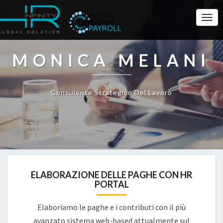
Togg
Navi
MONICA MELANI
Consulente Strategico Del Lavoro
ELABORAZIONE DELLE PAGHE CON HR
PORTAL
Elaboriamo le paghe e i contributi con il più
avanzato sistema web-based attualmente sul