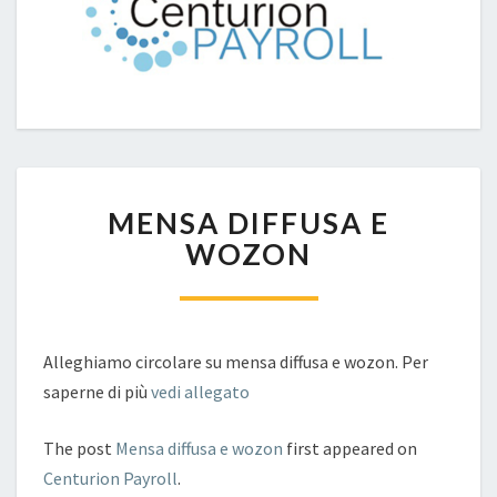
MENSA
MENSA DIFFUSA E
DIFFUSA
E
WOZON
WOZON
Alleghiamo circolare su mensa diffusa e wozon. Per
saperne di più
vedi allegato
The post
Mensa diffusa e wozon
first appeared on
Centurion Payroll
.