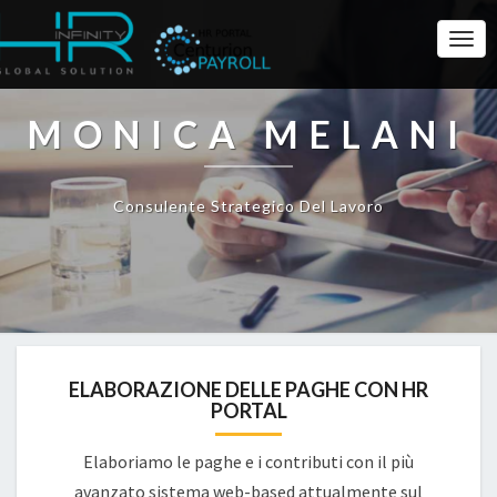
Togg
Navi
MONICA MELANI
Consulente Strategico Del Lavoro
ELABORAZIONE DELLE PAGHE CON HR
PORTAL
Elaboriamo le paghe e i contributi con il più
avanzato sistema web-based attualmente sul