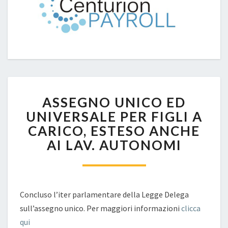
ASSEGNO
ASSEGNO UNICO ED
UNICO
ED
UNIVERSALE PER FIGLI A
UNIVERSALE
CARICO, ESTESO ANCHE
PER
AI LAV. AUTONOMI
FIGLI
A
CARICO,
ESTESO
ANCHE
Concluso l’iter parlamentare della Legge Delega
AI
sull’assegno unico. Per maggiori informazioni
clicca
LAV.
qui
AUTONOMI