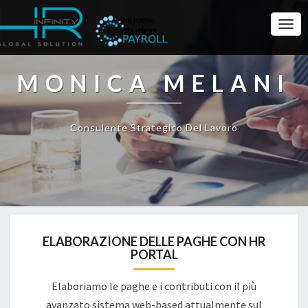
Togg
Navi
MONICA MELANI
Consulente Strategico Del Lavoro
ELABORAZIONE DELLE PAGHE CON HR
PORTAL
Elaboriamo le paghe e i contributi con il più
avanzato sistema web-based attualmente sul