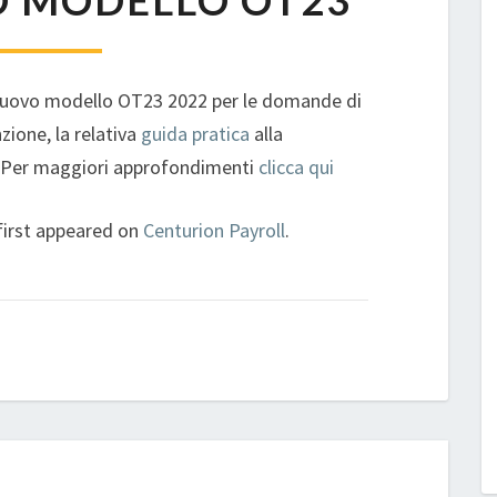
O MODELLO OT23
MODELLO
OT23
 il nuovo modello OT23 2022 per le domande di
zione, la relativa
guida pratica
alla
. Per maggiori approfondimenti
clicca qui
first appeared on
Centurion Payroll
.