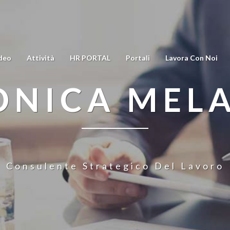
deo
Attività
HR PORTAL
Portali
Lavora Con Noi
NICA MEL
Consulente Strategico Del Lavoro