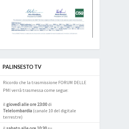
PALINSESTO TV
Ricordo che la trasmissione FORUM DELLE
PMI verrà trasmessa come segue:
il
giovedì alle ore 23:00
di
Telelombardia
(canale 10 del digitale
terrestre)
il
sabato alle ore 10:30
su