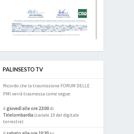
PALINSESTO TV
Ricordo che la trasmissione FORUM DELLE
PMI verrà trasmessa come segue:
il
giovedì alle ore 23:00
di
Telelombardia
(canale 10 del digitale
terrestre)
il
sabato alle ore 10:30
su