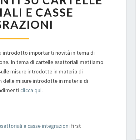
TI SU CARTELLE
CARTELLE
ALI E CASSE
ESATTORIALI
GRAZIONI
E
CASSE
INTEGRAZIONI
a introdotto importanti novità in tema di
ione. In tema di cartelle esattoriali mettiamo
 sulle misure introdotte in materia di
 delle misure introdotte in materia di
ondimenti
clicca qui.
sattoriali e casse integrazioni
first