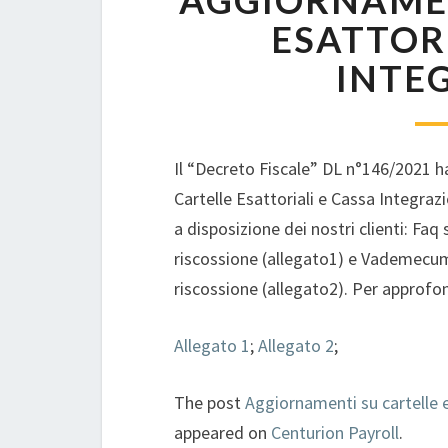
AGGIORNAMEN
ESATTORI
INTE
Il “Decreto Fiscale” DL n°146/2021 h
Cartelle Esattoriali e Cassa Integraz
a disposizione dei nostri clienti: Faq
riscossione (allegato1) e Vademecum
riscossione (allegato2). Per approf
Allegato 1
;
Allegato 2
;
The post
Aggiornamenti su cartelle e
appeared on
Centurion Payroll
.