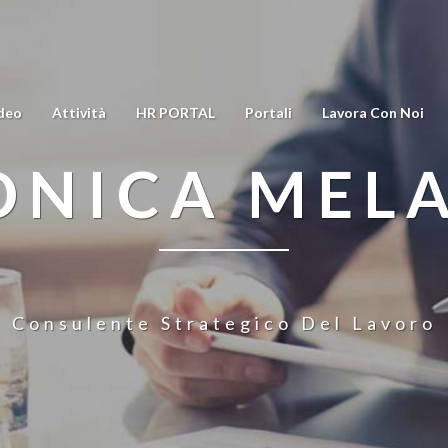
deo
Attività
HR PORTAL
Portali
Lavora Con Noi
NICA MEL
Consulente Strategico Del Lavoro